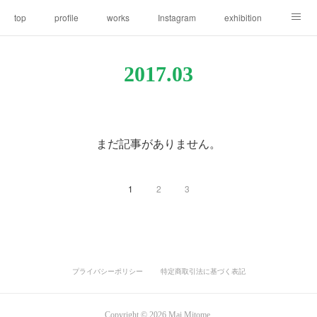
top
profile
works
Instagram
exhibition
news
2017
.
03
まだ記事がありません。
1
2
3
プライバシーポリシー
特定商取引法に基づく表記
Copyright ©
2026
Mai Mitome
.