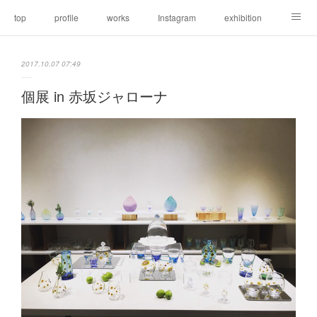
top
profile
works
Instagram
exhibition
news
2017.10.07 07:49
個展 in 赤坂ジャローナ