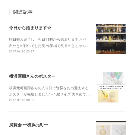
関連記事
今日から始まります☆
昨日搬入完了し、今日11時から始まります‥^ - ^
自分との戦いでした笑 作業場で見るのとちゃん…
2017.04.20 23:37
横浜画廊さんのポスター
横浜元町画廊さんの入り口で皆様をお出迎えする
ポスターが完成しました^ - ^B2サイズ 大きめで…
2017.04.18 08:23
展覧会 〜横浜元町〜